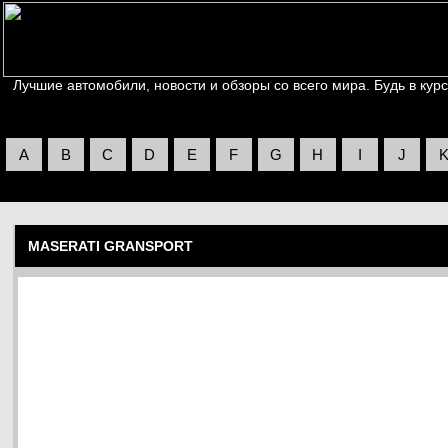
Лучшие автомобили, новости и обзоры со всего мира. Будь в курс
A
B
C
D
E
F
G
H
I
J
MASERATI GRANSPORT