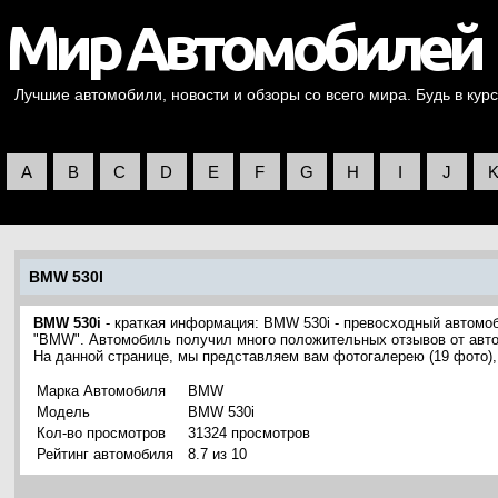
Лучшие автомобили, новости и обзоры со всего мира. Будь в курс
A
B
C
D
E
F
G
H
I
J
BMW 530I
BMW 530i
- краткая информация: BMW 530i - превосходный автомоб
"BMW". Автомобиль получил много положительных отзывов от авто
На данной странице, мы представляем вам фотогалерею (19 фото
Марка Автомобиля
BMW
Модель
BMW 530i
Кол-во просмотров
31324 просмотров
Рейтинг автомобиля
8.7 из 10