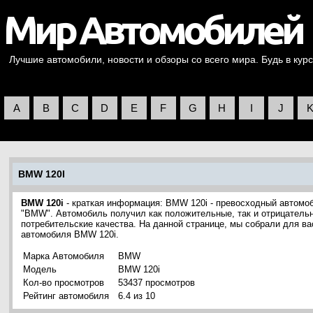
Лучшие автомобили, новости и обзоры со всего мира. Будь в курс
A
B
C
D
E
F
G
H
I
J
BMW 120I
BMW 120i
- краткая информация: BMW 120i - превосходный автомоб
"BMW". Автомобиль получил как положительные, так и отрицательн
потребительские качества. На данной странице, мы собрали для в
автомобиля BMW 120i.
Марка Автомобиля
BMW
Модель
BMW 120i
Кол-во просмотров
53437 просмотров
Рейтинг автомобиля
6.4 из 10