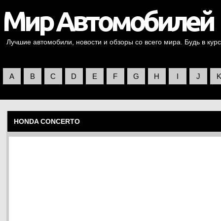
Лучшие автомобили, новости и обзоры со всего мира. Будь в курс
A
B
C
D
E
F
G
H
I
J
HONDA CONCERTO