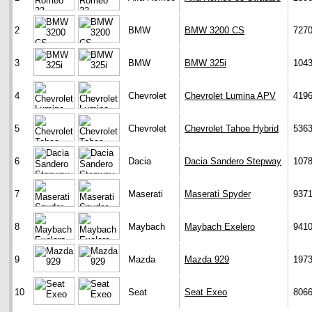
2
BMW
BMW 3200 CS
727
3
BMW
BMW 325i
104
4
Chevrolet
Chevrolet Lumina APV
419
5
Chevrolet
Chevrolet Tahoe Hybrid
536
6
Dacia
Dacia Sandero Stepway
107
7
Maserati
Maserati Spyder
937
8
Maybach
Maybach Exelero
941
9
Mazda
Mazda 929
197
10
Seat
Seat Exeo
806