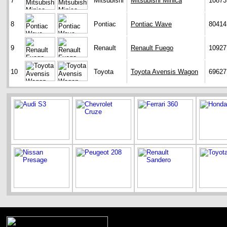
7
Mitsubishi
Mitsubishi Minica
10873
8
Pontiac
Pontiac Wave
80414
9
Renault
Renault Fuego
10927
10
Toyota
Toyota Avensis Wagon
69627