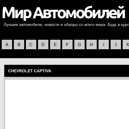
Лучшие автомобили, новости и обзоры со всего мира. Будь в курс
A
B
C
D
E
F
G
H
I
J
CHEVROLET CAPTIVA