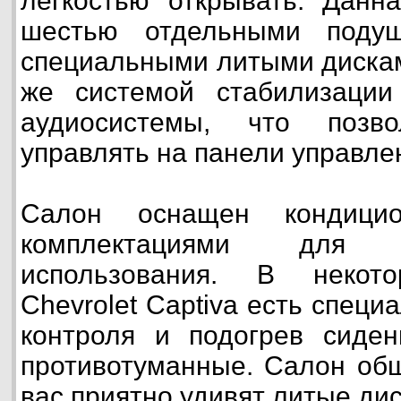
легкостью открывать. Данн
шестью отдельными подуш
специальными литыми дискам
же системой стабилизаци
аудиосистемы, что позв
управлять на панели управле
Салон оснащен кондици
комплектациями для 
использования. В некото
Chevrolet Captiva есть специ
контроля и подогрев сиде
противотуманные. Салон общ
вас приятно удивят литые ди