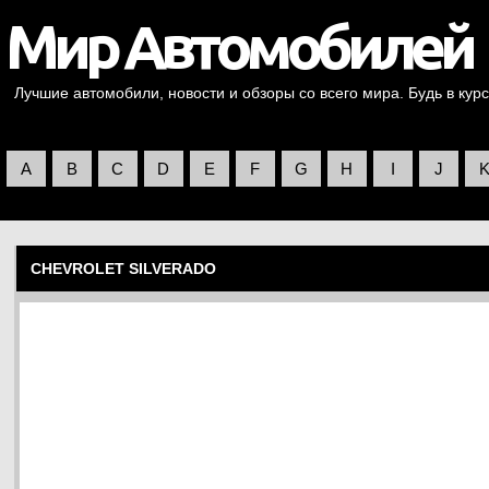
Лучшие автомобили, новости и обзоры со всего мира. Будь в курс
A
B
C
D
E
F
G
H
I
J
CHEVROLET SILVERADO