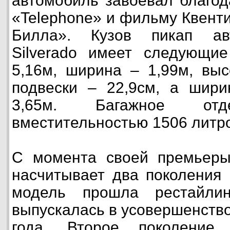
автомобиль завоевал благод
«Telephone» и фильму Квент
Билла». Кузов пикап авт
Silverado имеет следующие
5,16м, ширина – 1,99м, выс
подвески – 22,9см, а шири
3,65м. Багажное отд
вместительностью 1506 литр
С момента своей премьеры, 
насчитывает два поколения 
модель прошла рестайли
выпускалась в усовершенств
года. Второе поколение C