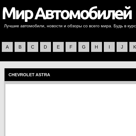
Лучшие автомобили, новости и обзоры со всего мира. Будь в курс
A
B
C
D
E
F
G
H
I
J
CHEVROLET ASTRA