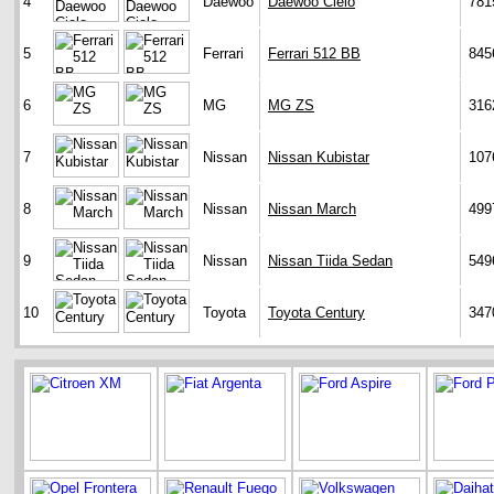
4
Daewoo
Daewoo Cielo
781
5
Ferrari
Ferrari 512 BB
845
6
MG
MG ZS
316
7
Nissan
Nissan Kubistar
107
8
Nissan
Nissan March
499
9
Nissan
Nissan Tiida Sedan
549
10
Toyota
Toyota Century
347