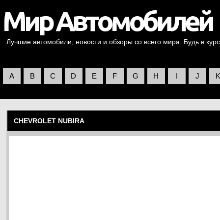
Лучшие автомобили, новости и обзоры со всего мира. Будь в курс
A
B
C
D
E
F
G
H
I
J
CHEVROLET NUBIRA