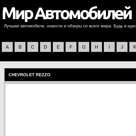
Лучшие автомобили, новости и обзоры со всего мира. Будь в курс
A
B
C
D
E
F
G
H
I
J
CHEVROLET REZZO