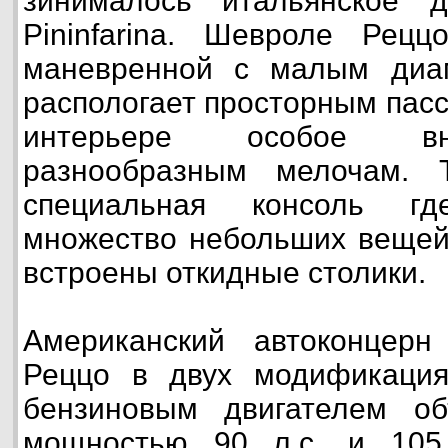
зинималось итальянское д
Pininfarina. Шевроле Рецц
маневренной с малым диа
распологает просторным пас
интерьере особое вн
разнообразным мелочам. 
специальная консоль г
множество небольших вещей,
встроены откидные столики.
Американский автоконцер
Реццо в двух модификация
бензиновым двигателем о
мощностью 90 л.с. и 105 