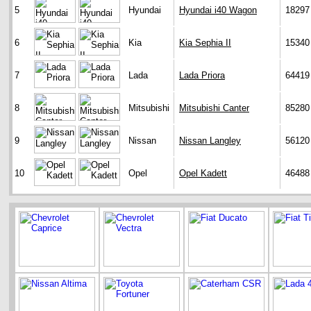
5
Hyundai
Hyundai i40 Wagon
18297
6
Kia
Kia Sephia II
15340
7
Lada
Lada Priora
64419
8
Mitsubishi
Mitsubishi Canter
85280
9
Nissan
Nissan Langley
56120
10
Opel
Opel Kadett
46488