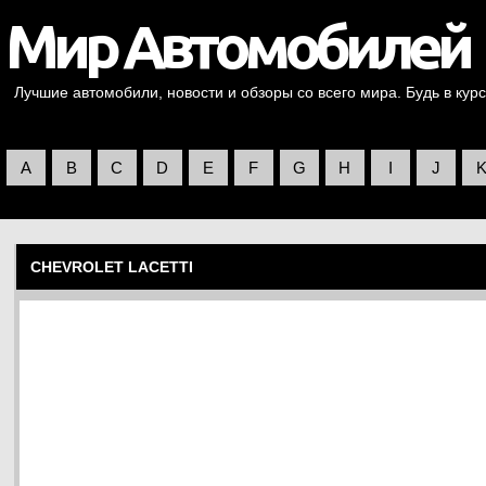
Лучшие автомобили, новости и обзоры со всего мира. Будь в курс
A
B
C
D
E
F
G
H
I
J
CHEVROLET LACETTI