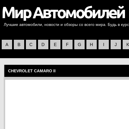
Лучшие автомобили, новости и обзоры со всего мира. Будь в курс
A
B
C
D
E
F
G
H
I
J
CHEVROLET CAMARO II