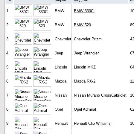
1
BMW
BMW 330Ci
1
2
BMW
BMW 520
8
3
Chevrolet
Chevrolet Prizm
4
4
Jeep
Jeep Wrangler
6
5
Lincoln
Lincoln MKZ
6
6
Mazda
Mazda RX-2
1
7
Nissan
Nissan Murano CrossCabriolet
1
8
Opel
Opel Admiral
6
9
Renault
Renault Clio Williams
1