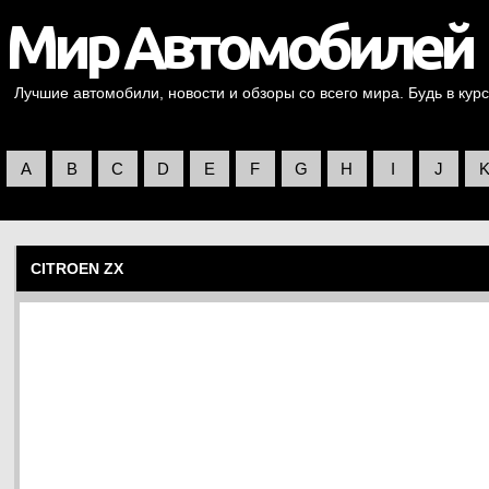
Лучшие автомобили, новости и обзоры со всего мира. Будь в курс
A
B
C
D
E
F
G
H
I
J
CITROEN ZX