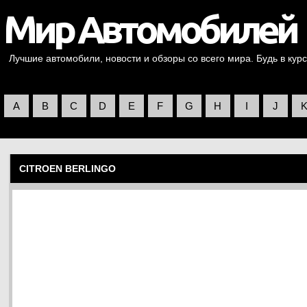
Лучшие автомобили, новости и обзоры со всего мира. Будь в курс
A
B
C
D
E
F
G
H
I
J
CITROEN BERLINGO