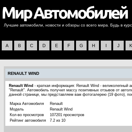
Лучшие автомобили, новости и обзоры со всего мира. Будь в курс
A
B
C
D
E
F
G
H
I
J
RENAULT WIND
Renault Wind
- краткая информация: Renault Wind - великолепный 
"Renault". Автомобиль получил массу позитивных отзывов от автол
данной странице, мы представляем вам фотогалерею (19 фото), п
Марка Автомобиля
Renault
Модель
Renault Wind
Кол-во просмотров
107201 просмотров
Рейтинг автомобиля
7.2 из 10