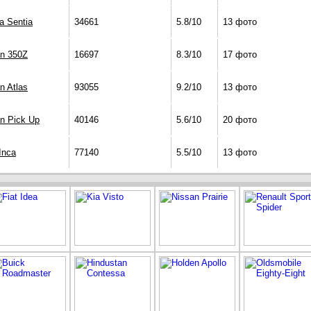
a Sentia
34661
5.8/10
13 фото
an 350Z
16697
8.3/10
17 фото
n Atlas
93055
9.2/10
13 фото
n Pick Up
40146
5.6/10
20 фото
Inca
77140
5.5/10
13 фото