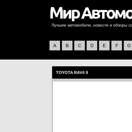
Лучшие автомобили, новости и обзоры со 
A
B
C
D
E
F
G
TOYOTA RAV4 II