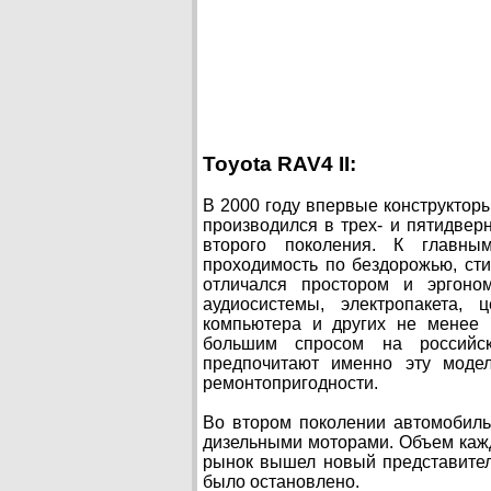
Toyota RAV4 II:
В 2000 году впервые конструктор
производился в трех- и пятидвер
второго поколения. К главным
проходимость по бездорожью, ст
отличался простором и эргоно
аудиосистемы, электропакета, 
компьютера и других не менее 
большим спросом на российск
предпочитают именно эту модел
ремонтопригодности.
Во втором поколении автомобил
дизельными моторами. Объем каждог
рынок вышел новый представитель
было остановлено.