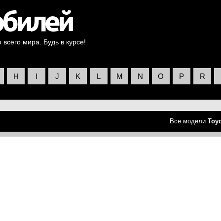
всего мира. Будь в курсе!
H
I
J
K
L
M
N
O
P
R
Все модели
Toy