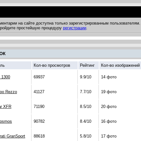
ментарии на сайте доступна только зарегистрированным пользователям.
 пройдите простейшую процедуру
регистрации
.
ОК
ль
Кол-во просмотров
Рейтинг
Кол-во изображений
 1300
69937
9.9/10
14 фото
oo Rezzo
41127
7.7/10
19 фото
ar XFR
71190
8.5/10
20 фото
Cosmos
90782
8.4/10
16 фото
ati GranSport
88618
5.8/10
17 фото