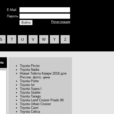
E-Mail
Пароль
Регистрация
S
T
U
V
W
Y
Z
ota
Toyota Picnic
Toyota Nadia
Новая Тойота Камри 2018 для
России: фото, цена
Toyota Porte
Toyota Ist
Toyota Supra I
Toyota Starlet
Toyota Tarago
Toyota Land Cruiser Prado 90
Toyota Urban Cruiser
Toyota Cami
Toyota Celica