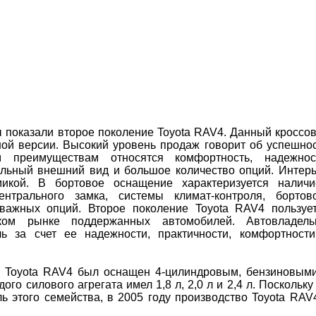
ы показали второе поколение Toyota RAV4. Данный кроссо
ной версии. Высокий уровень продаж говорит об успешно
 преимуществам относятся комфортность, надежнос
ильный внешний вид и большое количество опций. Интер
микой. В бортовое оснащение характеризуется налич
центрального замка, системы климат-контроля, бортов
важных опций. Второе поколение Toyota RAV4 пользуе
ом рынке поддержанных автомобилей. Автовладель
ь за счет ее надежности, практичности, комфортност
ь Toyota RAV4 был оснащен 4-цилиндровым, бензиновым
о силового агрегата имел 1,8 л, 2,0 л и 2,4 л. Поскольку
 этого семейства, в 2005 году производство Toyota RAV4