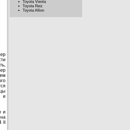
Toyota Vienta
Toyota Reiz
Toyota Allion
вер
сти
ть,
ьер
ием
ого
тся
цы
и и
и и
 на
 II