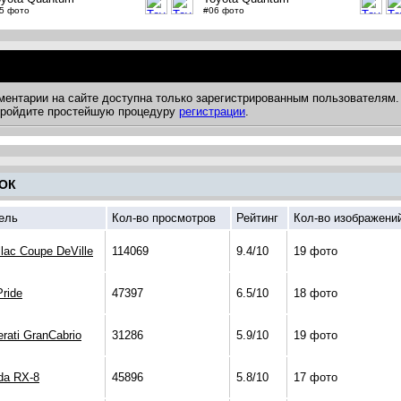
5 фото
#06 фото
ментарии на сайте доступна только зарегистрированным пользователям.
 пройдите простейшую процедуру
регистрации
.
ОК
ель
Кол-во просмотров
Рейтинг
Кол-во изображени
llac Coupe DeVille
114069
9.4/10
19 фото
Pride
47397
6.5/10
18 фото
rati GranCabrio
31286
5.9/10
19 фото
da RX-8
45896
5.8/10
17 фото