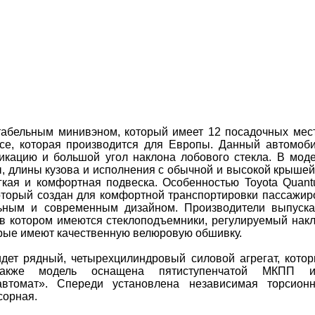
табельным минивэном, который имеет 12 посадочных мес
ce, которая производится для Европы. Данный автомоб
икацию и большой угол наклона лобового стекла. В мод
, длины кузова и исполнения с обычной и высокой крышей
гкая и комфортная подвеска. Особенностью Toyota Quan
оторый создан для комфортной транспортировки пассажир
льным и современным дизайном. Производители выпуск
, в котором имеются стеклоподъемники, регулируемый нак
орые имеют качественную велюровую обшивку.
идет рядный, четырехцилиндровый силовой агрегат, кото
акже модель оснащена пятиступенчатой МКПП и
автомат». Спереди установлена независимая торсион
сорная.