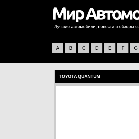
Лучшие автомобили, новости и обзоры со 
A
B
C
D
E
F
G
TOYOTA QUANTUM