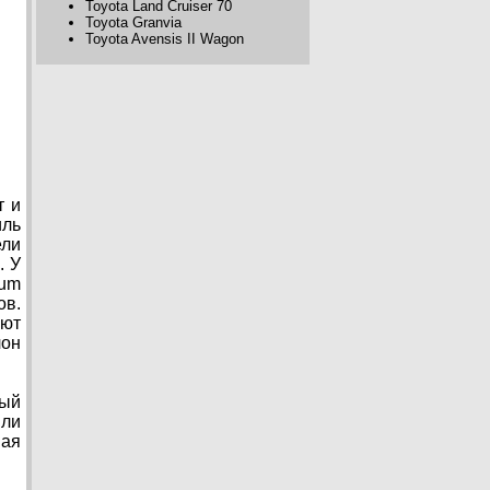
Toyota Land Cruiser 70
Toyota Granvia
Toyota Avensis II Wagon
т и
иль
ели
. У
tum
ов.
ают
лон
рый
ли
ная