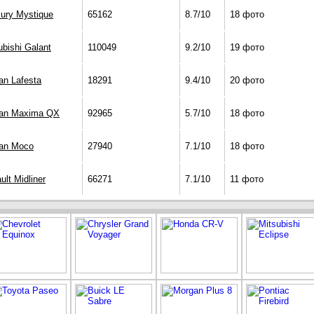
ury Mystique
65162
8.7/10
18 фото
ubishi Galant
110049
9.2/10
19 фото
an Lafesta
18291
9.4/10
20 фото
san Maxima QX
92965
5.7/10
18 фото
an Moco
27940
7.1/10
18 фото
ult Midliner
66271
7.1/10
11 фото