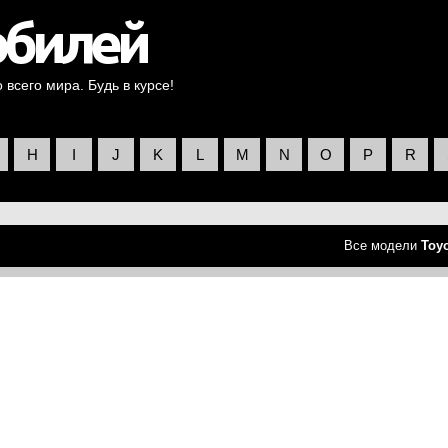
всего мира. Будь в курсе!
H
I
J
K
L
M
N
O
P
R
Все модели
Toy