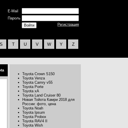
E-Mail
Пароль
Регистрация
S
T
U
V
W
Y
Z
ota
Toyota Crown S150
Toyota Venza
Toyota Camry v55
Toyota Porte
Toyota xA
Toyota Land Cruiser 80
Новая Тойота Камри 2018 для
России: фото, цена
Toyota Noah
Toyota Ipsum
Toyota Probox
Toyota RAV4 II
Toyota Wish