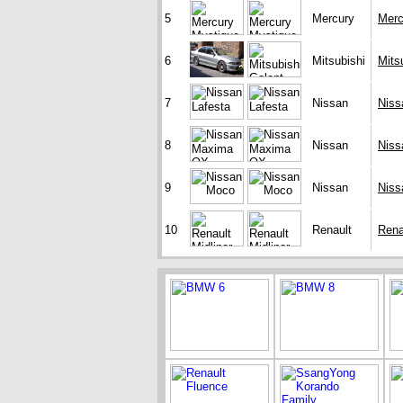
5
Mercury
Merc
6
Mitsubishi
Mits
7
Nissan
Niss
8
Nissan
Nis
9
Nissan
Niss
10
Renault
Rena