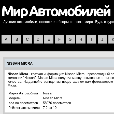
Лучшие автомобили, новости и обзоры со всего мира. Будь в курс
A
B
C
D
E
F
G
H
I
J
NISSAN MICRA
Nissan Micra
- краткая информация: Nissan Micra - превосходный а
компании "Nissan". Nissan Micra получил массу позитивных отзывов
качества. На данной странице, мы представляем вам фотогалерею
Micra.
Марка Автомобиля
Nissan
Модель
Nissan Micra
Кол-во просмотров
58076 просмотров
Рейтинг автомобиля
7.2 из 10