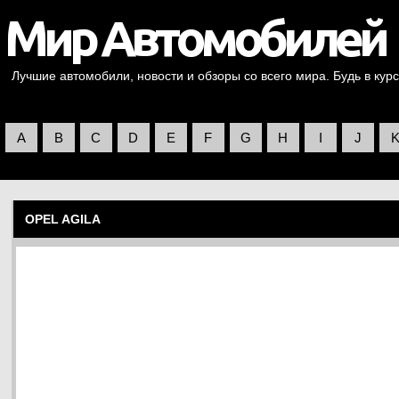
Лучшие автомобили, новости и обзоры со всего мира. Будь в курс
A
B
C
D
E
F
G
H
I
J
OPEL AGILA