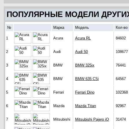
ПОПУЛЯРНЫЕ МОДЕЛИ ДРУГИ
№
Марка
Модель
Кол-во
1
Acura
Acura RL
84602
2
Audi
Audi 50
108677
3
BMW
BMW 325ix
76441
4
BMW
BMW 635 CSi
64567
5
Ferrari
Ferrari Dino
102368
6
Mazda
Mazda Titan
92967
7
Mitsubishi
Mitsubishi Pajero iO
31474