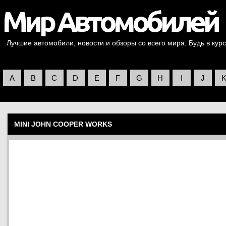
Лучшие автомобили, новости и обзоры со всего мира. Будь в курс
A
B
C
D
E
F
G
H
I
J
MINI JOHN COOPER WORKS