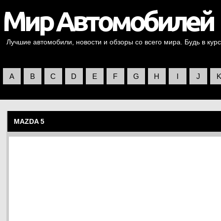
Лучшие автомобили, новости и обзоры со всего мира. Будь в курс
A
B
C
D
E
F
G
H
I
J
MAZDA 5