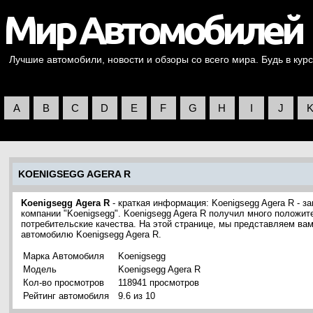
Лучшие автомобили, новости и обзоры со всего мира. Будь в курс
A
B
C
D
E
F
G
H
I
J
KOENIGSEGG AGERA R
Koenigsegg Agera R
- краткая информация: Koenigsegg Agera R - 
компании "Koenigsegg". Koenigsegg Agera R получил много положит
потребительские качества. На этой странице, мы представляем ва
автомобилю Koenigsegg Agera R.
Марка Автомобиля
Koenigsegg
Модель
Koenigsegg Agera R
Кол-во просмотров
118941 просмотров
Рейтинг автомобиля
9.6 из 10