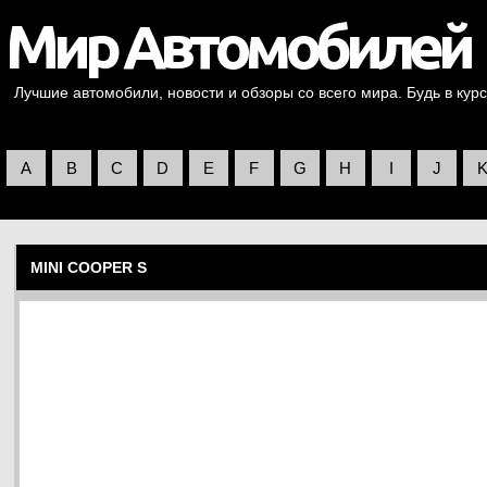
Лучшие автомобили, новости и обзоры со всего мира. Будь в курс
A
B
C
D
E
F
G
H
I
J
MINI COOPER S