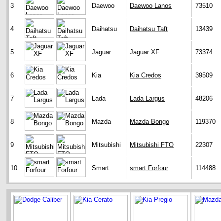
3
Daewoo
Daewoo Lanos
73510
4
Daihatsu
Daihatsu Taft
13439
5
Jaguar
Jaguar XF
73374
6
Kia
Kia Credos
39509
7
Lada
Lada Largus
48206
8
Mazda
Mazda Bongo
119370
9
Mitsubishi
Mitsubishi FTO
22307
10
Smart
smart Forfour
114488