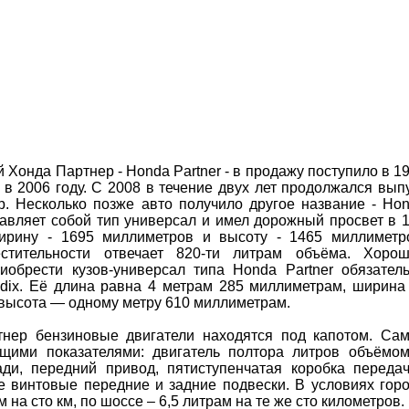
Хонда Партнер - Honda Partner - в продажу поступило в 1
 в 2006 году. С 2008 в течение двух лет продолжался вып
р. Несколько позже авто получило другое название - Ho
ставляет собой тип универсал и имел дорожный просвет в 
ирину - 1695 миллиметров и высоту - 1465 миллиметр
тительности отвечает 820-ти литрам объёма. Хоро
обрести кузов-универсал типа Honda Partner обязател
 Edix. Её длина равна 4 метрам 285 миллиметрам, ширин
 высота — одному метру 610 миллиметрам.
нер бензиновые двигатели находятся под капотом. Са
щими показателями: двигатель полтора литров объёмо
ди, передний привод, пятиступенчатая коробка переда
е винтовые передние и задние подвески. В условиях гор
 на сто км, по шоссе – 6,5 литрам на те же сто километров.