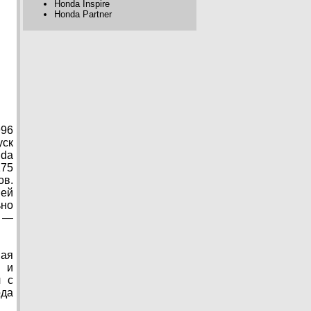
Honda Inspire
Honda Partner
996
уск
nda
175
ов.
шей
ьно
а —
мая
м и
ч с
ода