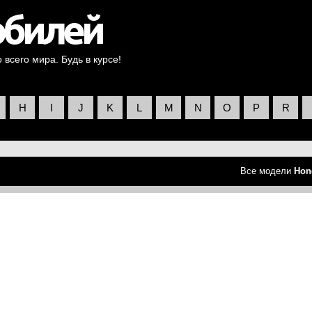
всего мира. Будь в курсе!
H
I
J
K
L
M
N
O
P
R
Все модели
Hon