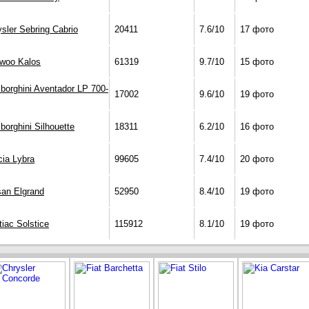
sler Sebring Cabrio
20411
7.6/10
17 фото
woo Kalos
61319
9.7/10
15 фото
borghini Aventador LP 700-
17002
9.6/10
19 фото
orghini Silhouette
18311
6.2/10
16 фото
cia Lybra
99605
7.4/10
20 фото
san Elgrand
52950
8.4/10
19 фото
iac Solstice
115912
8.1/10
19 фото