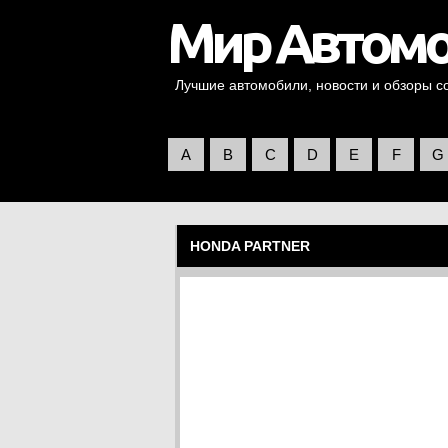
Лучшие автомобили, новости и обзоры со 
A
B
C
D
E
F
G
HONDA PARTNER