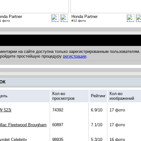
nda Partner
Honda Partner
1 фото
#12 фото
ментарии на сайте доступна только зарегистрированным пользователям.
 пройдите простейшую процедуру
регистрации
.
ОК
Кол-во
Кол-во
ель
Рейтинг
просмотров
изображений
 523i
74392
6.9/10
17 фото
illac Fleetwood Brougham
60897
7.1/10
17 фото
rolet Celebrity
98935
5.3/10
16 фото