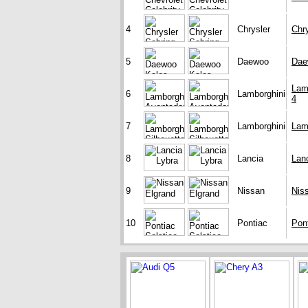
4
Chrysler
Chry
5
Daewoo
Dae
Lam
6
Lamborghini
4
7
Lamborghini
Lamb
8
Lancia
Lan
9
Nissan
Nis
10
Pontiac
Pont