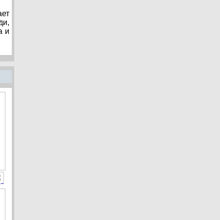
ает
ди,
а и