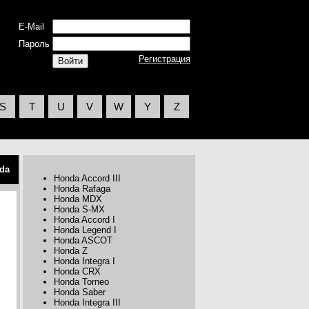
E-Mail
Пароль
Регистрация
S
T
U
V
W
Y
Z
da
Honda Accord III
Honda Rafaga
Honda MDX
Honda S-MX
Honda Accord I
Honda Legend I
Honda ASCOT
Honda Z
Honda Integra I
Honda CRX
Honda Torneo
Honda Saber
Honda Integra III