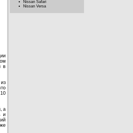
Nissan Safari
Nissan Versa
ции
дом
й в
 из
вто
610
, а
ь и
кий
аже