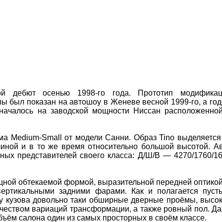
ой дебют осенью 1998-го года. Прототип модифика
ы был показан на автошоу в Женеве весной 1999-го, а го
 началось на заводской мощности Ниссан расположенно
а Medium-Small от модели Санни. Образ Tino выделяется
линой и в то же время относительно большой высотой. А
ных представителей своего класса: Д/Ш/В — 4270/1760/1
щной обтекаемой формой, выразительной передней оптикой
ертикальными задними фарами. Как и полагается пуст
 у кузова довольно таки обширные дверные проёмы, высо
чеством вариаций трансформации, а также ровный пол. Д
объём салона один из самых просторных в своём классе.