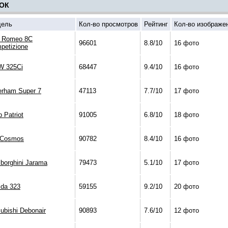
ОК
ель
Кол-во просмотров
Рейтинг
Кол-во изображе
a Romeo 8C
96601
8.8/10
16 фото
petizione
 325Ci
68447
9.4/10
16 фото
erham Super 7
47113
7.7/10
17 фото
 Patriot
91005
6.8/10
18 фото
 Cosmos
90782
8.4/10
16 фото
borghini Jarama
79473
5.1/10
17 фото
da 323
59155
9.2/10
20 фото
ubishi Debonair
90893
7.6/10
12 фото