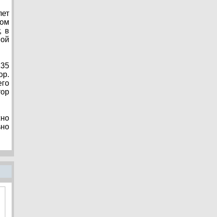
ет
ком
, в
ной
135
ор.
его
тор
жно
ьно