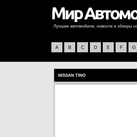
Лучшие автомобили, новости и обзоры со 
A
B
C
D
E
F
G
NISSAN TINO