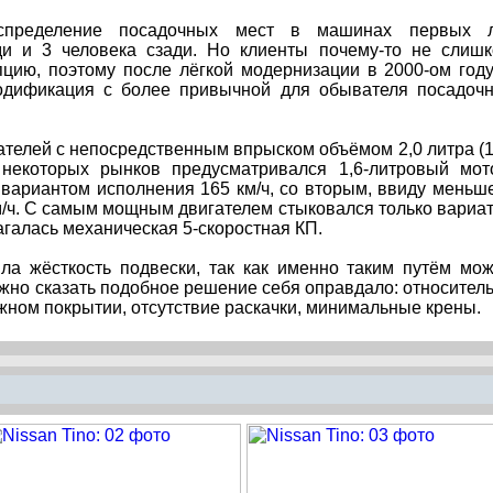
спределение посадочных мест в машинах первых л
ди и 3 человека сзади. Но клиенты почему-то не слиш
цию, поэтому после лёгкой модернизации в 2000-ом году
одификация с более привычной для обывателя посадоч
ателей с непосредственным впрыском объёмом 2,0 литра (
ля некоторых рынков предусматривался 1,6-литровый мот
вариантом исполнения 165 км/ч, со вторым, ввиду меньш
/ч. С самым мощным двигателем стыковался только вариа
агалась механическая 5-скоростная КП.
ла жёсткость подвески, так как именно таким путём мо
ужно сказать подобное решение себя оправдало: относител
жном покрытии, отсутствие раскачки, минимальные крены.