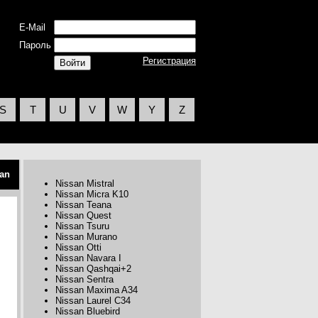
E-Mail
Пароль
Регистрация
S
T
U
V
W
Y
Z
an
Nissan Mistral
Nissan Micra K10
Nissan Teana
Nissan Quest
Nissan Tsuru
Nissan Murano
Nissan Otti
Nissan Navara I
Nissan Qashqai+2
Nissan Sentra
Nissan Maxima A34
Nissan Laurel C34
Nissan Bluebird