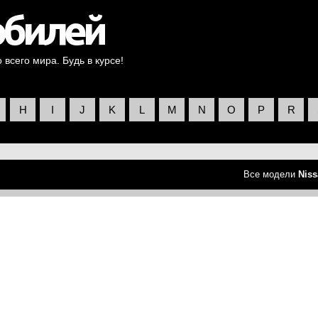
всего мира. Будь в курсе!
H
I
J
K
L
M
N
O
P
R
Все модели
Niss