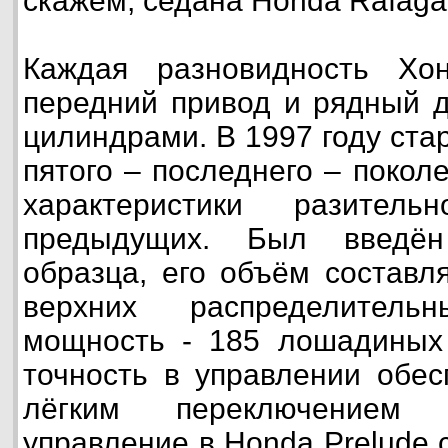
скажем, седана Honda Rafaga
Каждая разновидность Х
передний привод и рядный д
цилиндрами. В 1997 году ста
пятого – последнего – покол
характеристики разител
предыдущих. Был введён
образца, его объём составл
верхних распределител
мощность - 185 лошадиных 
точность в управлении обес
лёгким переключением 
управление в Honda Prelude