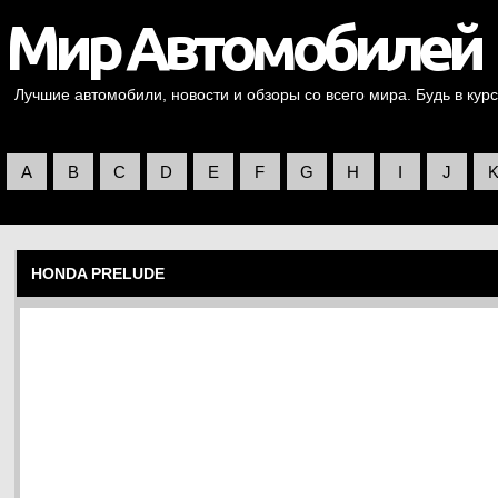
Лучшие автомобили, новости и обзоры со всего мира. Будь в курс
A
B
C
D
E
F
G
H
I
J
HONDA PRELUDE