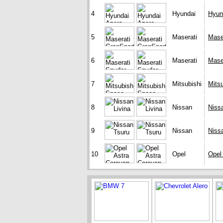
4
Hyundai
Hyun
5
Maserati
Mase
6
Maserati
Mase
7
Mitsubishi
Mits
8
Nissan
Nissa
9
Nissan
Niss
10
Opel
Opel