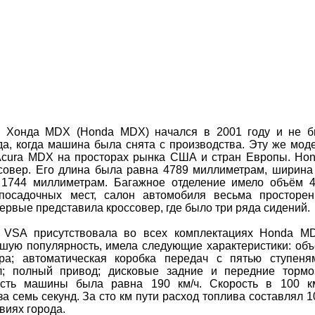
и Хонда MDX (Honda MDX) начался в 2001 году и не 
да, когда машина была снята с производства. Эту же мод
Acura MDX на просторах рынка США и стран Европы. Ho
совер. Его длина была равна 4789 миллиметрам, ширин
1744 миллиметрам. Багажное отделение имело объём 
посадочных мест, салон автомобиля весьма просторе
рвые представила кроссовер, где было три ряда сидений.
 VSA присутствовала во всех комплектациях Honda M
ую популярность, имела следующие характеристики: об
тра; автоматическая коробка передач с пятью ступеня
; полный привод; дисковые задние и передние тормо
ость машины была равна 190 км/ч. Скорость в 100 к
а семь секунд. За сто км пути расход топлива составлял 1
овиях города.