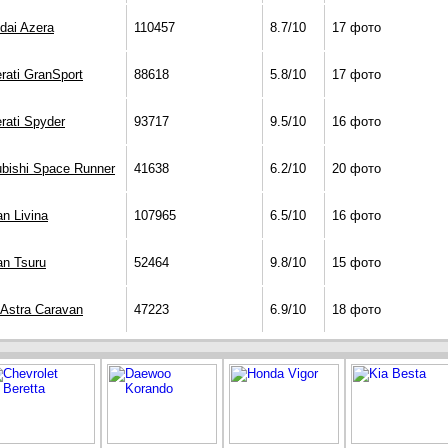
dai Azera
110457
8.7/10
17 фото
rati GranSport
88618
5.8/10
17 фото
rati Spyder
93717
9.5/10
16 фото
ubishi Space Runner
41638
6.2/10
20 фото
n Livina
107965
6.5/10
16 фото
an Tsuru
52464
9.8/10
15 фото
 Astra Caravan
47223
6.9/10
18 фото