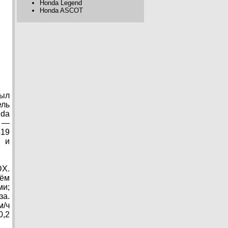
Honda Legend
Honda ASCOT
был
ель
nda
а —
419
н и
DX.
ъём
ми;
за.
м/ч
0,2