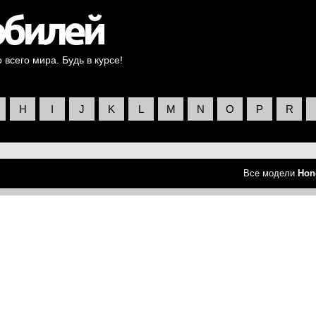
всего мира. Будь в курсе!
H
I
J
K
L
M
N
O
P
R
Все модели
Hon