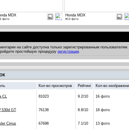
onda MDX
Honda MDX
2 фото
#13 фото
ментарии на сайте доступна только зарегистрированным пользователям.
 пройдите простейшую процедуру
регистрации
.
ОК
ель
Кол-во просмотров
Рейтинг
Кол-во изображен
a CL
81023
9.2/10
16 фото
 530d GT
76138
8.8/10
18 фото
ler Cirrus
67698
7.1/10
13 фото