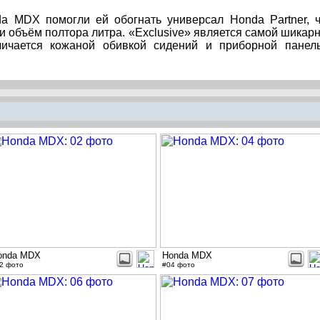
da MDX помогли ей обогнать универсал Honda Partner, 
 и объём полтора литра. «Exclusive» является самой шикар
личается кожаной обивкой сидений и приборной панел
onda MDX
Honda MDX
2 фото
#04 фото