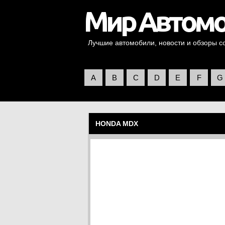
Лучшие автомобили, новости и обзоры со 
A
B
C
D
E
F
G
HONDA MDX