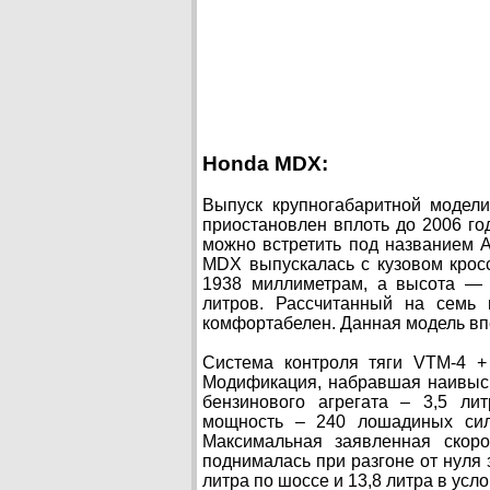
Honda MDX:
Выпуск крупногабаритной модел
приостановлен вплоть до 2006 го
можно встретить под названием 
MDX выпускалась с кузовом крос
1938 миллиметрам, а высота — 
литров. Рассчитанный на семь 
комфортабелен. Данная модель впе
Система контроля тяги VTM-4 +
Модификация, набравшая наивысш
бензинового агрегата – 3,5 ли
мощность – 240 лошадиных сил
Максимальная заявленная скор
поднималась при разгоне от нуля з
литра по шоссе и 13,8 литра в усл