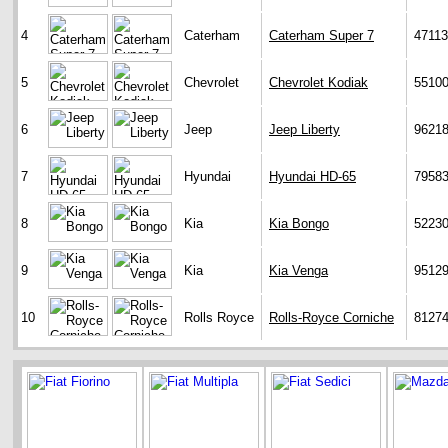
4
Caterham
Caterham Super 7
47113
5
Chevrolet
Chevrolet Kodiak
5510
6
Jeep
Jeep Liberty
9621
7
Hyundai
Hyundai HD-65
7958
8
Kia
Kia Bongo
5223
9
Kia
Kia Venga
9512
10
Rolls Royce
Rolls-Royce Corniche
8127