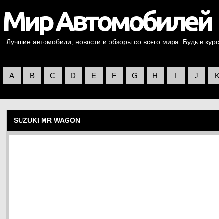
Лучшие автомобили, новости и обзоры со всего мира. Будь в курс
A
B
C
D
E
F
G
H
I
J
SUZUKI MR WAGON