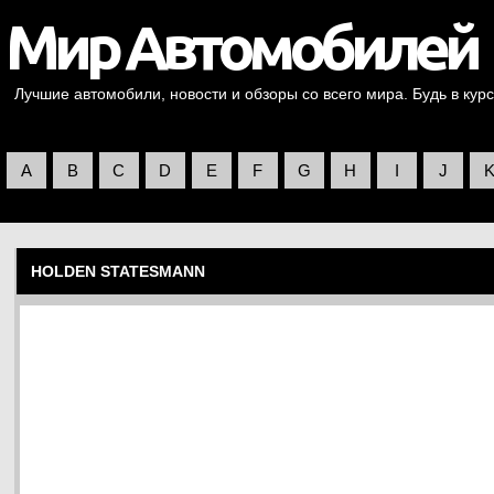
Лучшие автомобили, новости и обзоры со всего мира. Будь в курс
A
B
C
D
E
F
G
H
I
J
HOLDEN STATESMANN