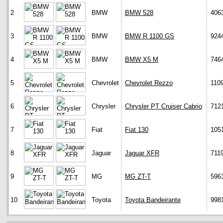
2
BMW
BMW 528
406
3
BMW
BMW R 1100 GS
924
4
BMW
BMW X5 M
746
5
Chevrolet
Chevrolet Rezzo
110
6
Chrysler
Chrysler PT Cruiser Cabrio
712
7
Fiat
Fiat 130
105
8
Jaguar
Jaguar XFR
711
9
MG
MG ZT-T
596
10
Toyota
Toyota Bandeirante
998