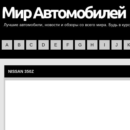
Лучшие автомобили, новости и обзоры со всего мира. Будь в курс
A
B
C
D
E
F
G
H
I
J
NISSAN 350Z