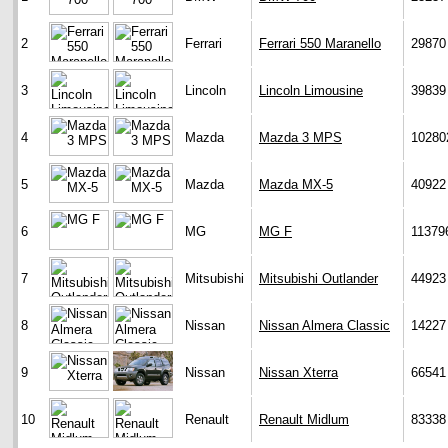
2
Ferrari
Ferrari 550 Maranello
29870
3
Lincoln
Lincoln Limousine
39839
4
Mazda
Mazda 3 MPS
10280
5
Mazda
Mazda MX-5
40922
6
MG
MG F
11379
7
Mitsubishi
Mitsubishi Outlander
44923
8
Nissan
Nissan Almera Classic
14227
9
Nissan
Nissan Xterra
66541
10
Renault
Renault Midlum
83338