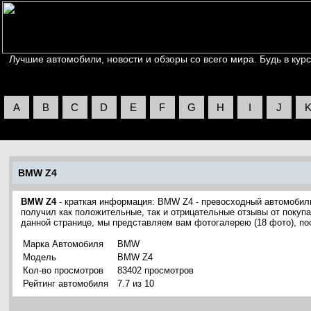
Лучшие автомобили, новости и обзоры со всего мира. Будь в курс
A
B
C
D
E
F
G
H
I
J
BMW Z4
BMW Z4
- краткая информация: BMW Z4 - превосходный автомобил
получил как положительные, так и отрицательные отзывы от покупа
данной странице, мы представляем вам фотогалерею (18 фото), 
Марка Автомобиля
BMW
Модель
BMW Z4
Кол-во просмотров
83402 просмотров
Рейтинг автомобиля
7.7 из 10