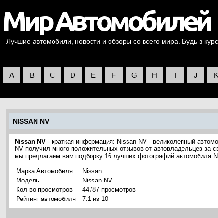
Лучшие автомобили, новости и обзоры со всего мира. Будь в курс
A
B
C
D
E
F
G
H
I
J
NISSAN NV
Nissan NV
- краткая информация: Nissan NV - великолепный автомо
NV получил много положительных отзывов от автовладельцев за св
мы предлагаем вам подборку 16 лучших фотографий автомобиля N
Марка Автомобиля
Nissan
Модель
Nissan NV
Кол-во просмотров
44787 просмотров
Рейтинг автомобиля
7.1 из 10