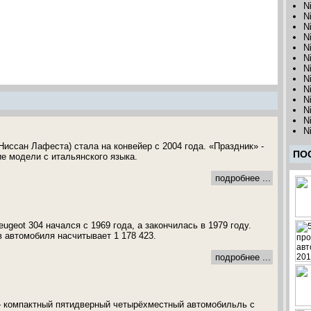
N
N
N
N
N
N
N
N
N
N
N
N
N
Ниссан Лафеста) стала на конвейер с 2004 года. «Праздник» -
ПО
ие модели с итальянского языка.
подробнее ...
geot 304 начался с 1969 года, а закончилась в 1979 году.
 автомобиля насчитывает 1 178 423.
подробнее ...
 – компактный пятидверный четырёхместный автомобильль с