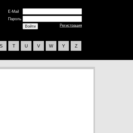
E-Mail
Пароль
Регистрация
S
T
U
V
W
Y
Z