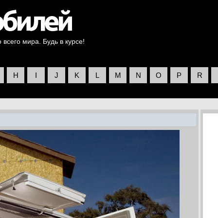
всего мира. Будь в курсе!
H
I
J
K
L
M
N
O
P
R