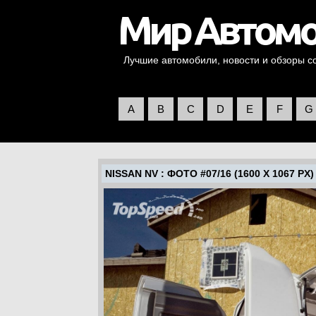
Лучшие автомобили, новости и обзоры со 
A
B
C
D
E
F
G
NISSAN NV
: ФОТО #07/16 (1600 X 1067 PX)