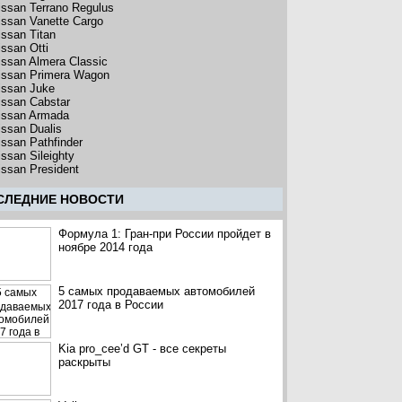
issan Terrano Regulus
issan Vanette Cargo
issan Titan
issan Otti
issan Almera Classic
issan Primera Wagon
issan Juke
issan Cabstar
issan Armada
issan Dualis
issan Pathfinder
issan Sileighty
issan President
CЛЕДНИЕ НОВОСТИ
Формула 1: Гран-при России пройдет в
ноябре 2014 года
5 самых продаваемых автомобилей
2017 года в России
Kia pro_cee’d GT - все секреты
раскрыты