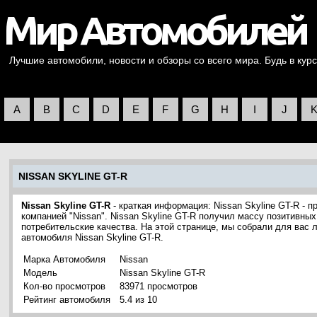
Лучшие автомобили, новости и обзоры со всего мира. Будь в курс
A
B
C
D
E
F
G
H
I
J
NISSAN SKYLINE GT-R
Nissan Skyline GT-R
- краткая информация: Nissan Skyline GT-R - 
компанией "Nissan". Nissan Skyline GT-R получил массу позитивны
потребительские качества. На этой странице, мы собрали для вас
автомобиля Nissan Skyline GT-R.
Марка Автомобиля
Nissan
Модель
Nissan Skyline GT-R
Кол-во просмотров
83971 просмотров
Рейтинг автомобиля
5.4 из 10