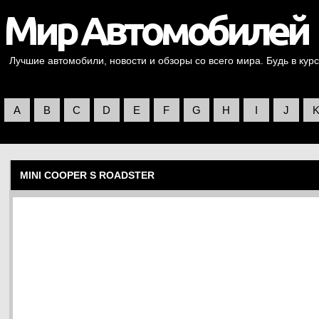
Лучшие автомобили, новости и обзоры со всего мира. Будь в курс
A
B
C
D
E
F
G
H
I
J
MINI COOPER S ROADSTER