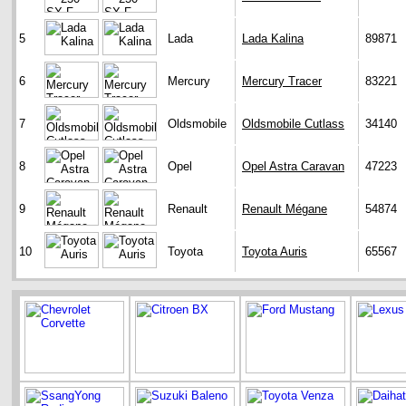
5
Lada
Lada Kalina
89871
6
Mercury
Mercury Tracer
83221
7
Oldsmobile
Oldsmobile Cutlass
34140
8
Opel
Opel Astra Caravan
47223
9
Renault
Renault Mégane
54874
10
Toyota
Toyota Auris
65567