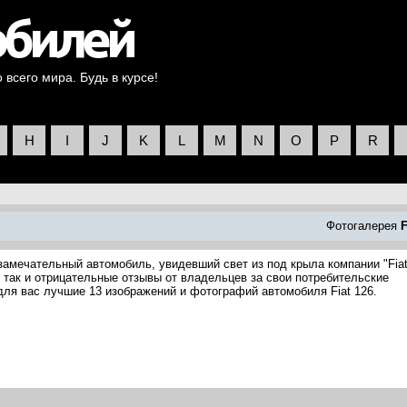
всего мира. Будь в курсе!
H
I
J
K
L
M
N
O
P
R
Фотогалерея
F
 замечательный автомобиль, увидевший свет из под крыла компании "Fiat
так и отрицательные отзывы от владельцев за свои потребительские
 для вас лучшие 13 изображений и фотографий автомобиля Fiat 126.