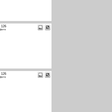
t 126
 фото
t 126
 фото