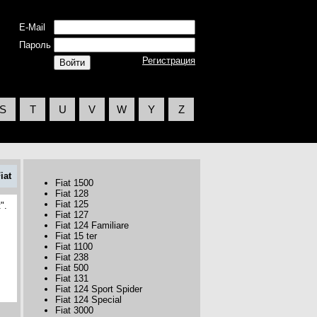
E-Mail
Пароль
Регистрация
S
T
U
V
W
Y
Z
iat
Fiat 1500
Fiat 128
Fiat 125
".
Fiat 127
Fiat 124 Familiare
Fiat 15 ter
Fiat 1100
Fiat 238
Fiat 500
Fiat 131
Fiat 124 Sport Spider
Fiat 124 Special
Fiat 3000