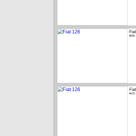
Fia
#09
Fia
#10