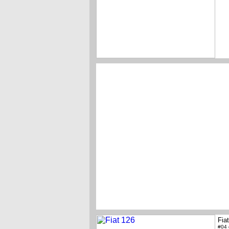
Fia
#04