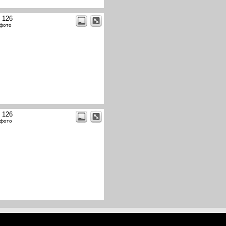
t 126
 фото
t 126
 фото