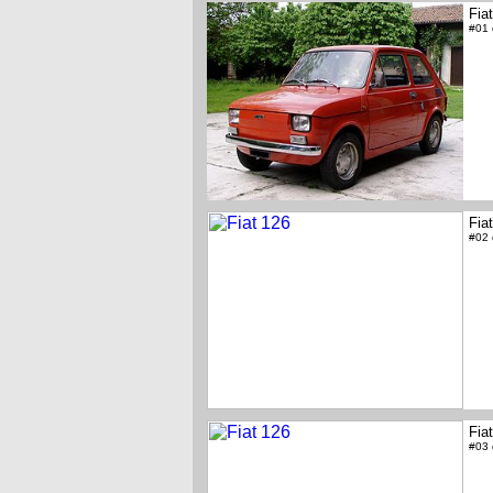
Fia
#01
Fia
#02
Fia
#03