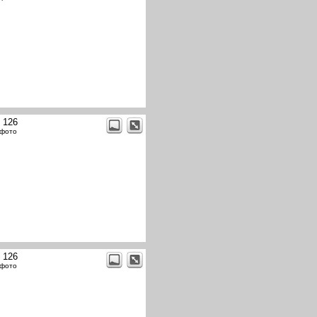
t 126
 фото
t 126
 фото