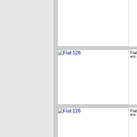
Fia
#05
Fia
#08