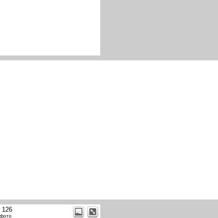
t 126
 фото