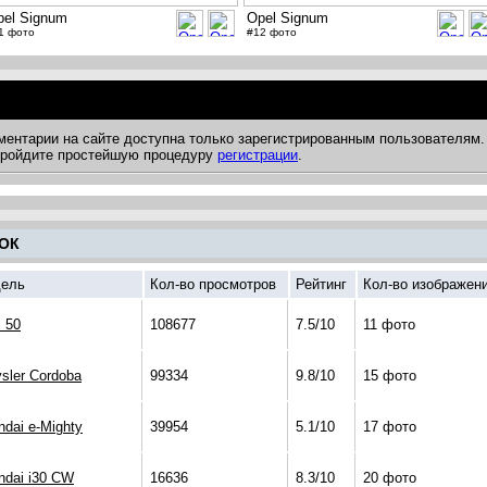
pel Signum
Opel Signum
1 фото
#12 фото
ментарии на сайте доступна только зарегистрированным пользователям.
 пройдите простейшую процедуру
регистрации
.
ОК
ель
Кол-во просмотров
Рейтинг
Кол-во изображен
i 50
108677
7.5/10
11 фото
sler Cordoba
99334
9.8/10
15 фото
ndai e-Mighty
39954
5.1/10
17 фото
ndai i30 CW
16636
8.3/10
20 фото