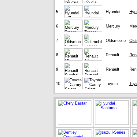
5
Hyundai
Hyun
6
Mercury
Mer
7
Oldsmobile
Olds
8
Renault
Rena
9
Renault
Ren
10
Toyota
Toy