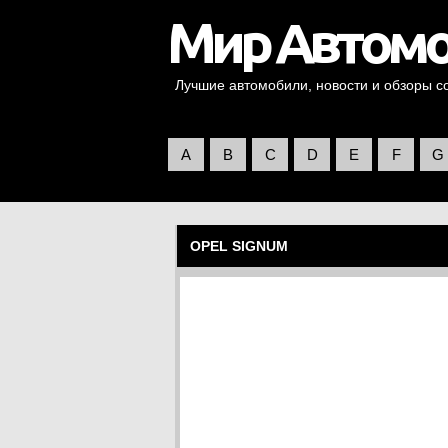
Лучшие автомобили, новости и обзоры со 
A
B
C
D
E
F
G
OPEL SIGNUM