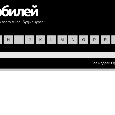
всего мира. Будь в курсе!
H
I
J
K
L
M
N
O
P
R
Все модели
Op