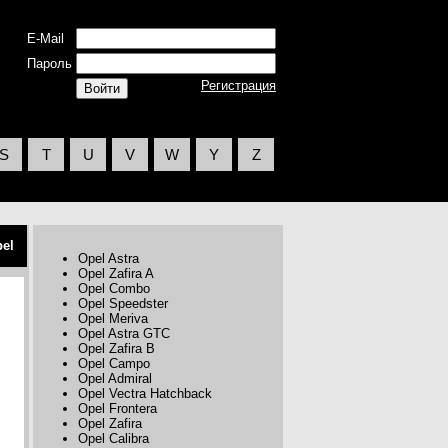
E-Mail
Пароль
Регистрация
S
T
U
V
W
Y
Z
el
Opel Astra
Opel Zafira A
Opel Combo
Opel Speedster
Opel Meriva
Opel Astra GTC
Opel Zafira B
Opel Campo
Opel Admiral
Opel Vectra Hatchback
Opel Frontera
Opel Zafira
Opel Calibra