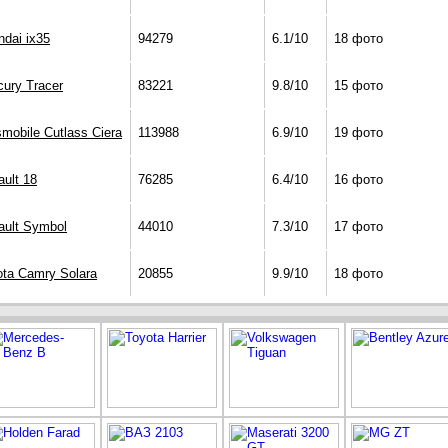
dai ix35
94279
6.1/10
18 фото
cury Tracer
83221
9.8/10
15 фото
mobile Cutlass Ciera
113988
6.9/10
19 фото
ult 18
76285
6.4/10
16 фото
ault Symbol
44010
7.3/10
17 фото
ota Camry Solara
20855
9.9/10
18 фото