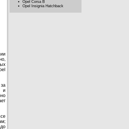
Opel Corsa B
Opel Insignia Hatchback
нии
но,
ных
pel
 за
 и
бно
ает
все
ам;
 до