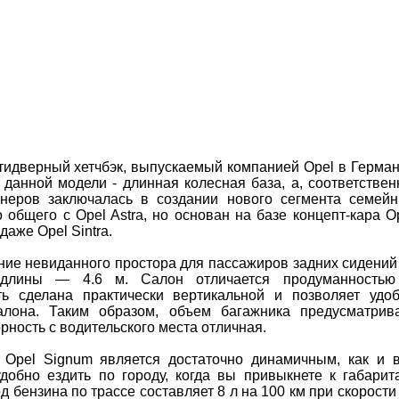
тидверный хетчбэк, выпускаемый компанией Opel в Герма
 данной модели - длинная колесная база, а, соответствен
енеров заключалась в создании нового сегмента семей
общего с Opel Astra, но основан на базе концепт-кара O
аже Opel Sintra.
ние невиданного простора для пассажиров задних сидений
 длины — 4.6 м. Салон отличается продуманностью
ть сделана практически вертикальной и позволяет удо
лона. Таким образом, объем багажника предусматрив
рность с водительского места отличная.
 Opel Signum является достаточно динамичным, как и 
обно ездить по городу, когда вы привыкнете к габарит
 бензина по трассе составляет 8 л на 100 км при скорости