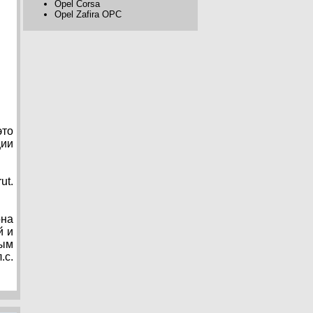
Opel Corsa
Opel Zafira OPC
это
ции
ut.
она
й и
вым
.с.