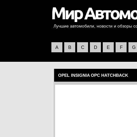
Лучшие автомобили, новости и обзоры со 
A
B
C
D
E
F
G
OPEL INSIGNIA OPC HATCHBACK