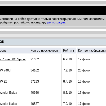
ментарии на сайте доступна только зарегистрированным пользователям.
 пройдите простейшую процедуру
регистрации
.
ОК
дель
Кол-во просмотров
Рейтинг
Кол-во изображени
a Romeo 8C Spider
21482
6.2/10
17 фото
W 740d
34162
7.2/10
20 фото
W Z8
97233
8.4/10
18 фото
vrolet Epica
40360
8.5/10
17 фото
vrolet Kalos
40527
7.2/10
17 фото