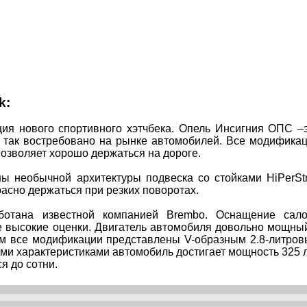
k:
ция нового спортивного хэтчбека. Опель Инсигния ОПС –
е так востребовано на рынке автомобилей. Все модифика
озволяет хорошо держаться на дороге.
ы необычной архитектуры подвеска со стойками HiPerStr
расно держаться при резких поворотах.
ботана известной компанией Brembo. Оснащение сал
е высокие оценки. Двигатель автомобиля довольно мощны
ном все модификации представлены V-образным 2.8-литро
ими характеристиками автомобиль достигает мощность 325 л
я до сотни.