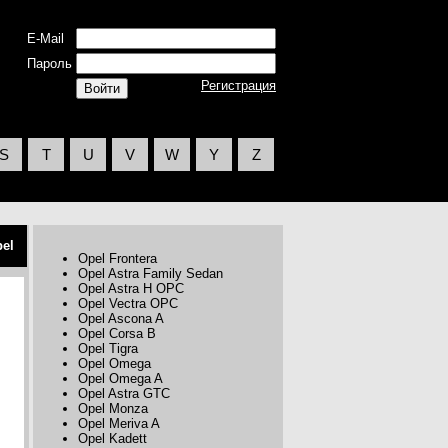
E-Mail
Пароль
Регистрация
S
T
U
V
W
Y
Z
el
Opel Frontera
Opel Astra Family Sedan
Opel Astra H OPC
Opel Vectra OPC
Opel Ascona A
Opel Corsa B
Opel Tigra
Opel Omega
Opel Omega A
Opel Astra GTC
Opel Monza
Opel Meriva A
Opel Kadett