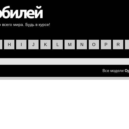
всего мира. Будь в курсе!
H
I
J
K
L
M
N
O
P
R
Все модели
Op