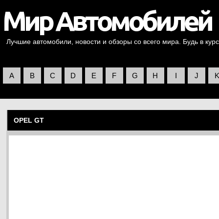
Лучшие автомобили, новости и обзоры со всего мира. Будь в курс
A
B
C
D
E
F
G
H
I
J
OPEL GT