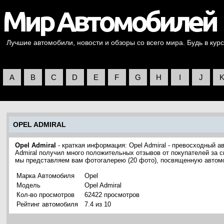
Лучшие автомобили, новости и обзоры со всего мира. Будь в курс
A
B
C
D
E
F
G
H
I
J
OPEL ADMIRAL
Opel Admiral
- краткая информация: Opel Admiral - превосходный а
Admiral получил много положительных отзывов от покупателей за с
мы представляем вам фотогалерею (20 фото), посвященную автомо
Марка Автомобиля
Opel
Модель
Opel Admiral
Кол-во просмотров
62422 просмотров
Рейтинг автомобиля
7.4 из 10