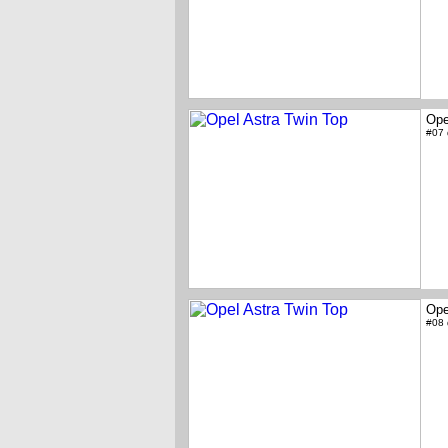
Ope
#07
Ope
#08