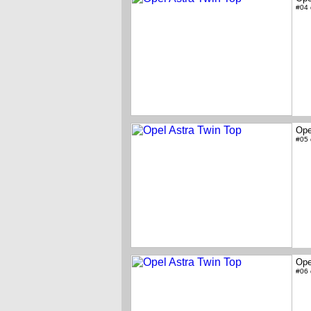
#04
Ope
#05
Ope
#06