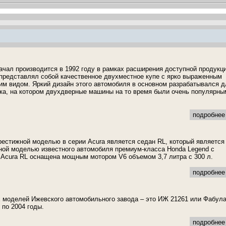
ачал производится в 1992 году в рамках расширения доступной продукц
представлял собой качественное двухместное купе с ярко выраженным
м видом. Яркий дизайн этого автомобиля в основном разрабатывался д
ка, на котором двухдверные машины на то время были очень популярны
подробнее 
рестижной моделью в серии Acura является седан RL, который является
ой моделью известного автомобиля премиум-класса Honda Legend с
Acura RL оснащена мощным мотором V6 объемом 3,7 литра с 300 л.
подробнее 
 моделей Ижевского автомобильного завода – это ИЖ 21261 или Фабула
 по 2004 годы.
подробнее 