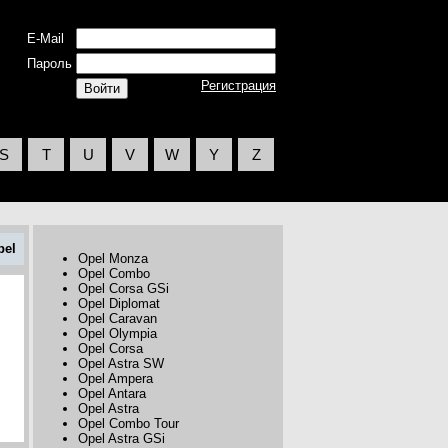
E-Mail
Пароль
Регистрация
S
T
U
V
W
Y
Z
pel
Opel Monza
Opel Combo
Opel Corsa GSi
Opel Diplomat
Opel Caravan
Opel Olympia
Opel Corsa
Opel Astra SW
Opel Ampera
Opel Antara
Opel Astra
Opel Combo Tour
Opel Astra GSi