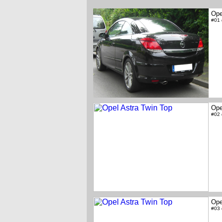
Ope
#01
Ope
#02
Ope
#03