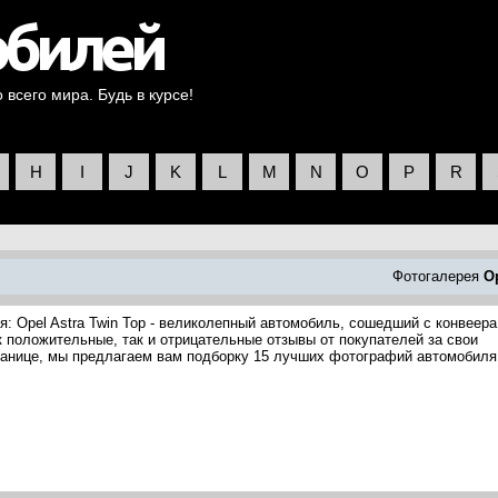
всего мира. Будь в курсе!
H
I
J
K
L
M
N
O
P
R
Фотогалерея
O
я: Opel Astra Twin Top - великолепный автомобиль, сошедший с конвеера
к положительные, так и отрицательные отзывы от покупателей за свои
транице, мы предлагаем вам подборку 15 лучших фотографий автомобиля