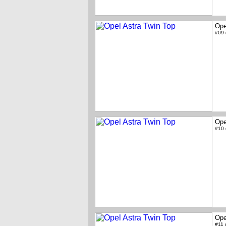
Ope
#09
Ope
#10
Ope
#11