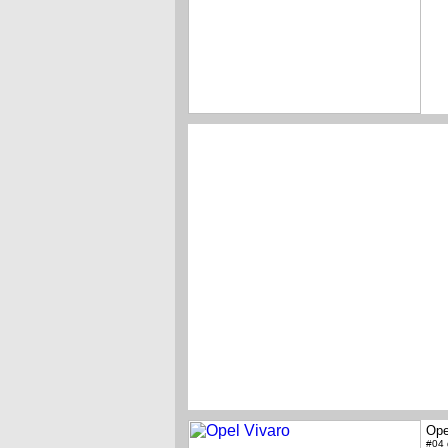
Ope
#04