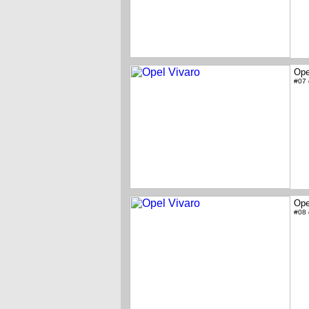
Ope
#07
Ope
#08