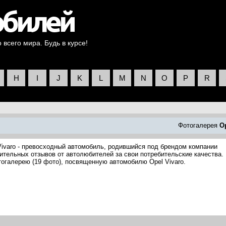
всего мира. Будь в курсе!
H
I
J
K
L
M
N
O
P
R
Фотогалерея
O
Vivaro - превосходный автомобиль, родившийся под брендом компании
ительных отзывов от автолюбителей за свои потребительские качества.
огалерею (19 фото), посвященную автомобилю Opel Vivaro.