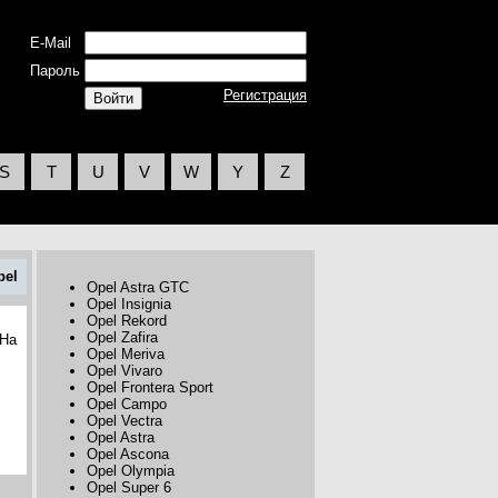
E-Mail
Пароль
Регистрация
S
T
U
V
W
Y
Z
pel
Opel Astra GTC
Opel Insignia
Opel Rekord
Opel Zafira
 На
Opel Meriva
Opel Vivaro
Opel Frontera Sport
Opel Campo
Opel Vectra
Opel Astra
Opel Ascona
Opel Olympia
Opel Super 6