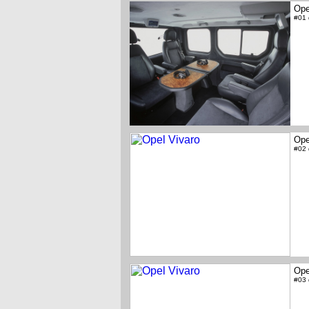
Ope
#01
Ope
#02
Ope
#03