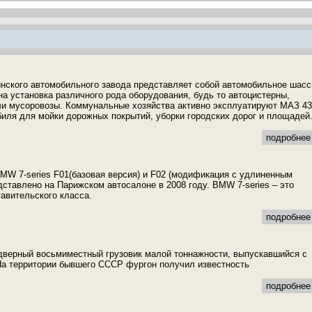
нского автомобильного завода представляет собой автомобильное шасс
на установка различного рода оборудования, будь то автоцистерны,
ли мусоровозы. Коммунальные хозяйства активно эксплуатируют МАЗ 4
биля для мойки дорожных покрытий, уборки городских дорог и площадей
подробнее 
MW 7-series F01(базовая версия) и F02 (модификация с удлиненным
дставлено на Парижском автосалоне в 2008 году. BMW 7-series – это
авительского класса.
подробнее 
тидверный восьмиместный грузовик малой тоннажности, выпускавшийся с
 На территории бывшего СССР фургон получил известность
подробнее 