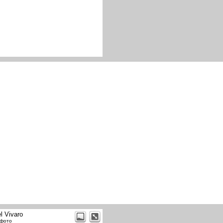
l Vivaro
 фото