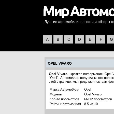
Лучшие автомобили, новости и обзоры со 
A
B
C
D
E
F
G
OPEL VIVARO
Opel Vivaro
- краткая информация: Opel 
"Opel". Автомобиль получил много полож
этой странице, мы представляем вам фот
Марка Автомобиля
Opel
Модель
Opel Vivaro
Кол-во просмотров
66112 просмотров
Рейтинг автомобиля
8.5 из 10