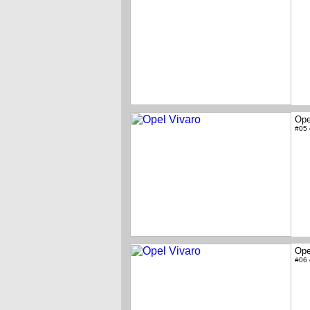
Ope
#05
Ope
#06