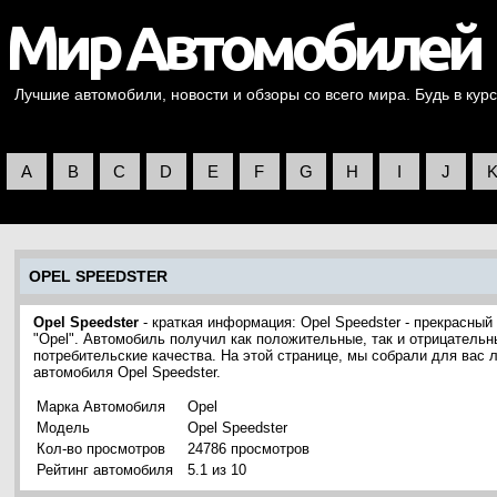
Лучшие автомобили, новости и обзоры со всего мира. Будь в курс
A
B
C
D
E
F
G
H
I
J
OPEL SPEEDSTER
Opel Speedster
- краткая информация: Opel Speedster - прекрасны
"Opel". Автомобиль получил как положительные, так и отрицательн
потребительские качества. На этой странице, мы собрали для вас
автомобиля Opel Speedster.
Марка Автомобиля
Opel
Модель
Opel Speedster
Кол-во просмотров
24786 просмотров
Рейтинг автомобиля
5.1 из 10