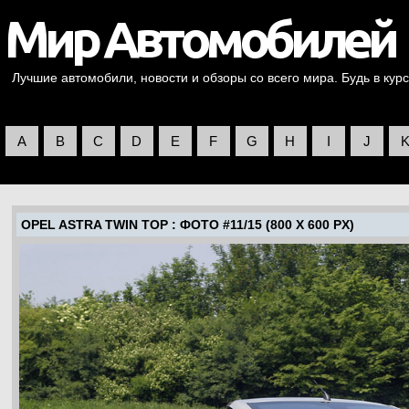
Лучшие автомобили, новости и обзоры со всего мира. Будь в курс
A
B
C
D
E
F
G
H
I
J
OPEL ASTRA TWIN TOP
: ФОТО #11/15 (800 X 600 PX)