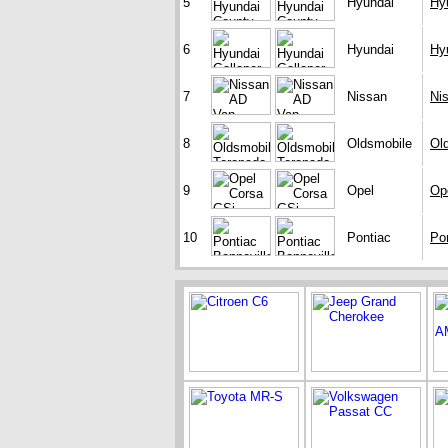
5
Hyundai
Hy
6
Hyundai
Hy
7
Nissan
Ni
8
Oldsmobile
Ol
9
Opel
Op
10
Pontiac
Pon