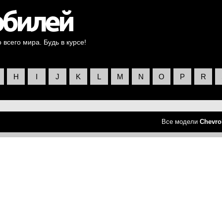
всего мира. Будь в курсе!
H
I
J
K
L
M
N
O
P
R
Все модели
Chevro