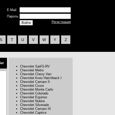
E-Mail
Пароль
Регистрация
S
T
U
V
W
Y
Z
let
Chevrolet Sail/S-RV
Chevrolet Metro
Chevrolet Chevy Van
Chevrolet Aveo Hatchback I
Chevrolet Camaro II
Chevrolet Cruze
Chevrolet Monte Carlo
Chevrolet Colorado
Chevrolet Equinox
Chevrolet Nubira
Chevrolet Silverado
Chevrolet Camaro III
Chevrolet Caprice