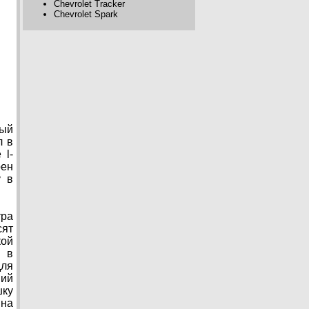
Chevrolet Tracker
Chevrolet Spark
ный
л в
 l-
рен
у в
тра
сят
кой
а в
для
ний
ку
ина