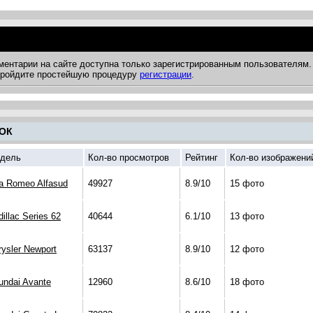
ментарии на сайте доступна только зарегистрированным пользователям.
 пройдите простейшую процедуру
регистрации
.
ОК
дель
Кол-во просмотров
Рейтинг
Кол-во изображени
fa Romeo Alfasud
49927
8.9/10
15 фото
illac Series 62
40644
6.1/10
13 фото
rysler Newport
63137
8.9/10
12 фото
undai Avante
12960
8.6/10
18 фото