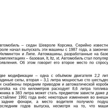
втомобиль – седан Шевроле Корсика. Серийно извест
оле начал выпускать эти машины с 1987 года, а закончи
 Уилмингтон и Липе. Автомашины, разработанные на базе
плектациях – базовая, lt, ltz, хt. Автомобиль стал популя
оявления. Об этом говорит его второе место по спрос
ве модификации – одна с объёмом двигателя 2,2 ли
адиные силы, вторая – 3,1 литра мощностью сто шестьде
и снабжены передним приводом и автоматической короб
orsika на сто километров расходует 8,6 литра топлив
жника в 383 литра может стать предметом зависти даже 
Рестайлинг 1991 года внёс некоторые изменения во внеш
задние фонари, а место водителя получило подуш
последним годов выпуска, несмотря на то, что маш