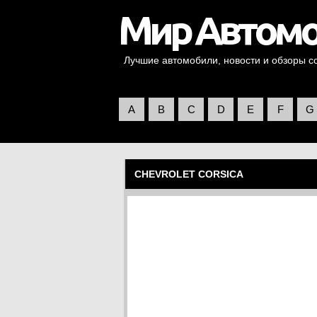
Лучшие автомобили, новости и обзоры со 
A
B
C
D
E
F
G
CHEVROLET CORSICA