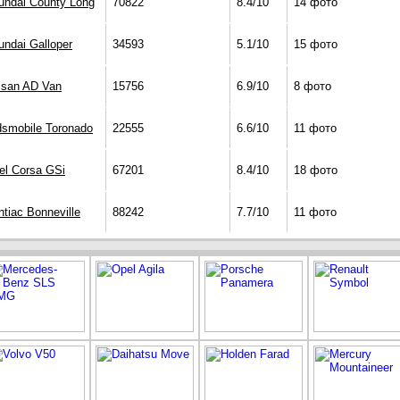
undai County Long
70822
8.4/10
14 фото
undai Galloper
34593
5.1/10
15 фото
ssan AD Van
15756
6.9/10
8 фото
dsmobile Toronado
22555
6.6/10
11 фото
el Corsa GSi
67201
8.4/10
18 фото
tiac Bonneville
88242
7.7/10
11 фото