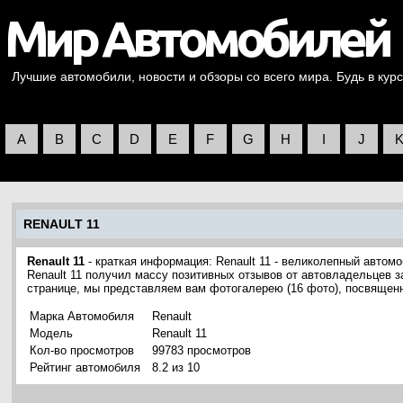
Лучшие автомобили, новости и обзоры со всего мира. Будь в курс
A
B
C
D
E
F
G
H
I
J
RENAULT 11
Renault 11
- краткая информация: Renault 11 - великолепный автомо
Renault 11 получил массу позитивных отзывов от автовладельцев з
странице, мы представляем вам фотогалерею (16 фото), посвященн
Марка Автомобиля
Renault
Модель
Renault 11
Кол-во просмотров
99783 просмотров
Рейтинг автомобиля
8.2 из 10