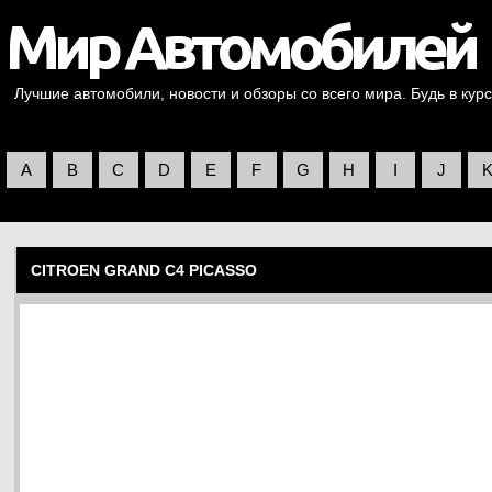
Лучшие автомобили, новости и обзоры со всего мира. Будь в курс
A
B
C
D
E
F
G
H
I
J
CITROEN GRAND C4 PICASSO