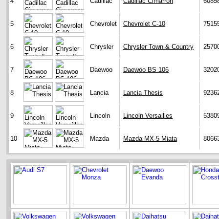
4
Cadillac
Cadillac Cimarron
6085
5
Chevrolet
Chevrolet C-10
7515
6
Chrysler
Chrysler Town & Country
2570
7
Daewoo
Daewoo BS 106
3202
8
Lancia
Lancia Thesis
9236
9
Lincoln
Lincoln Versailles
5380
10
Mazda
Mazda MX-5 Miata
8066