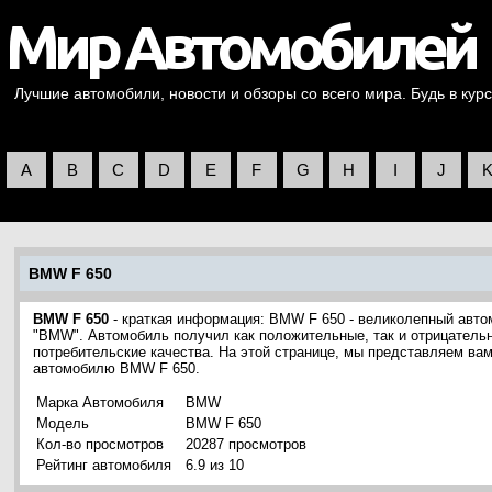
Лучшие автомобили, новости и обзоры со всего мира. Будь в курс
A
B
C
D
E
F
G
H
I
J
BMW F 650
BMW F 650
- краткая информация: BMW F 650 - великолепный авто
"BMW". Автомобиль получил как положительные, так и отрицательн
потребительские качества. На этой странице, мы представляем ва
автомобилю BMW F 650.
Марка Автомобиля
BMW
Модель
BMW F 650
Кол-во просмотров
20287 просмотров
Рейтинг автомобиля
6.9 из 10