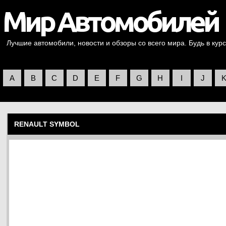
Лучшие автомобили, новости и обзоры со всего мира. Будь в курс
A
B
C
D
E
F
G
H
I
J
RENAULT SYMBOL