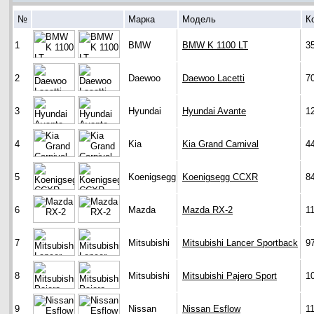
№
Марка
Модель
К
1
BMW
BMW K 1100 LT
3
2
Daewoo
Daewoo Lacetti
7
3
Hyundai
Hyundai Avante
1
4
Kia
Kia Grand Carnival
4
5
Koenigsegg
Koenigsegg CCXR
8
6
Mazda
Mazda RX-2
1
7
Mitsubishi
Mitsubishi Lancer Sportback
9
8
Mitsubishi
Mitsubishi Pajero Sport
1
9
Nissan
Nissan Esflow
1