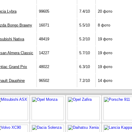
ncia Lybra
99605
7.4/10
20 фото
zda Bongo Brawny
16071
5.5/10
8 фото
subishi Nativa
48419
5.2/10
19 фото
ssan Almera Classic
14227
5.7/10
19 фото
ntiac Grand Prix
48022
6.3/10
19 фото
nault Dauphine
96502
7.2/10
14 фото