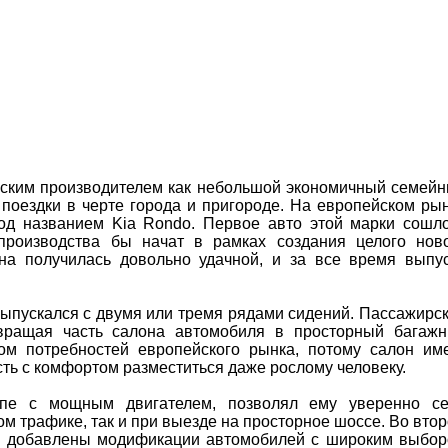
ейским производителем как небольшой экономичный семей
поездки в черте города и пригороде. На европейском ры
од названием Kia Rondo. Первое авто этой марки сошл
 производства бы начат в рамках создания целого нов
на получилась довольно удачной, и за все время выпу
выпускался с двумя или тремя рядами сидений. Пассажирс
евращая часть салона автомобиля в просторный багажн
ом потребностей европейского рынка, потому салон им
сть с комфортом разместиться даже рослому человеку.
пе с мощным двигателем, позволял ему уверенно с
ом трафике, так и при выезде на просторное шоссе. Во вто
и добавлены модификации автомобилей с широким выбо