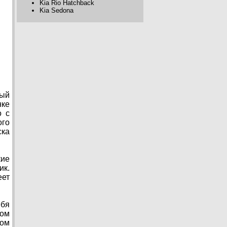
Kia Rio Hatchback
Kia Sedona
ный
нке
о с
ого
ска
кие
ик.
еет
ебя
ром
ром