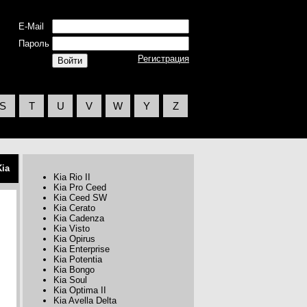
E-Mail
Пароль
Регистрация
S
T
U
V
W
Y
Z
Kia
Kia Rio II
Kia Pro Ceed
Kia Ceed SW
Kia Cerato
Kia Cadenza
Kia Visto
Kia Opirus
Kia Enterprise
Kia Potentia
Kia Bongo
Kia Soul
Kia Optima II
Kia Avella Delta