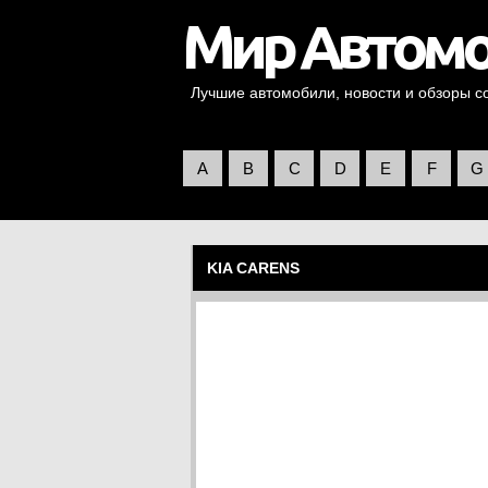
Лучшие автомобили, новости и обзоры со 
A
B
C
D
E
F
G
KIA CARENS