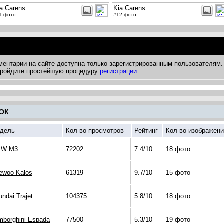
a Carens
Kia Carens
1 фото
#12 фото
ментарии на сайте доступна только зарегистрированным пользователям.
 пройдите простейшую процедуру
регистрации
.
ОК
дель
Кол-во просмотров
Рейтинг
Кол-во изображен
W M3
72202
7.4/10
18 фото
ewoo Kalos
61319
9.7/10
15 фото
ndai Trajet
104375
5.8/10
18 фото
mborghini Espada
77500
5.3/10
19 фото