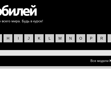
всего мира. Будь в курсе!
H
I
J
K
L
M
N
O
P
R
Все модели