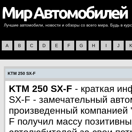
Лучшие автомобили, новости и обзоры со всего мира. Будь в курс
A
B
C
D
E
F
G
H
I
J
KTM 250 SX-F
KTM 250 SX-F
- краткая и
SX-F - замечательный авто
произведенный компанией 
F получил массу позитивны